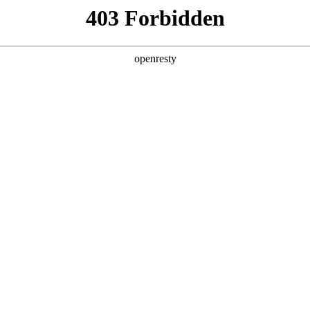
值，助力企业从效率优化跃向智能跃升，在数智浪潮中锚定进化方向。
皮书由EVO真人数码、德勤中国（Deloitte）与中国信息通信研究院（CAIC
，构建了从战略规划到技术落地的全周期指引体系，
提供系统性解决方案。
，而非站在模型演化的必经之路上，要即避免涉足可预见的、未来会被