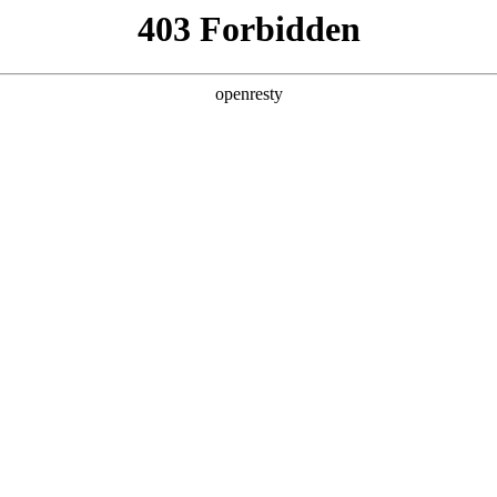
产品及服务
行业解决方案
合作伙伴
投资者关系
站圆满举行，探索网络安全新趋势与合作机
2024 / 09 / 23
活动在无锡成功举办，吸引了来自各行各业千帆合作伙伴参会。会议期间
生态合作方面的全面战略，旨在通过各种支持和资源赋能合作伙伴，